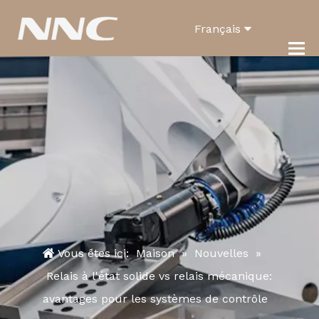
Français
English
العربية
Pусский
Español
Português
Deutsch
Italiano
한국어
Vous êtes ici:
Maison
»
Nouvelles
»
Relais à l'état solide vs relais mécanique:
Türk dili
avantages pour les systèmes de contrôle
Bahasa indonesia