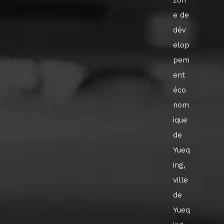
zon
e de
dév
elop
pem
ent
éco
nom
ique
de
Yueq
ing,
ville
de
Yueq