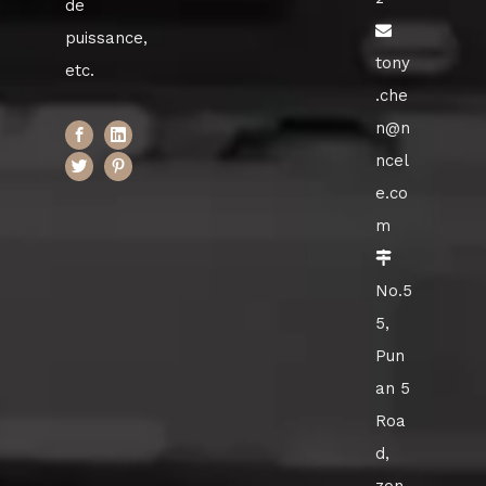
de

puissance,
tony
etc.
.che
n@n
ncel
e.co
m

No.5
5,
Pun
an 5
Roa
d,