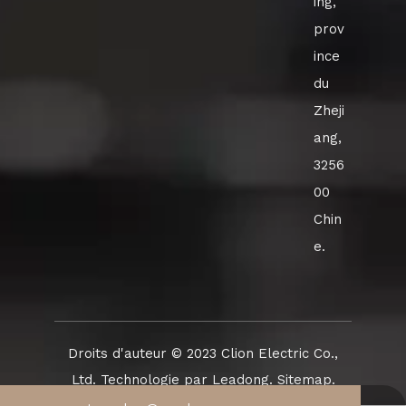
ing,
prov
ince
du
Zheji
ang,
3256
00
Chin
e.
Droits d'auteur ©️ 2023 Clion Electric Co.,
Ltd. Technologie par
Leadong
.
Sitemap
.