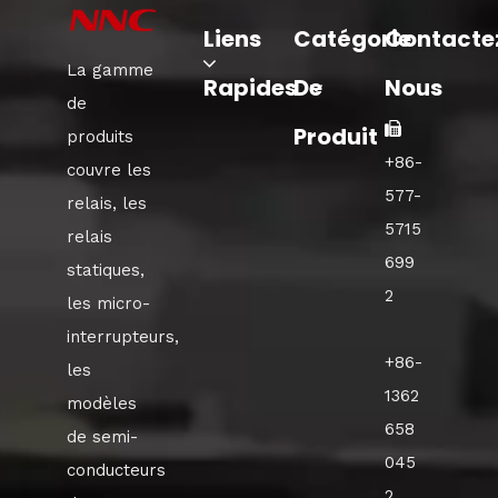
Liens
Catégorie
Contacte
La gamme
Rapides
De
Nous
de

Produit
produits
+86-
couvre les
577-
relais, les
5715
relais
699
statiques,
2
les micro-
interrupteurs,
+86-
les
1362
modèles
658
de semi-
045
conducteurs
2