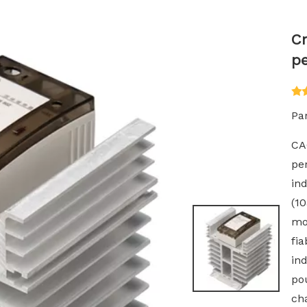
C
pe
Par
CA
pe
in
(10
mon
fia
ind
pou
cha