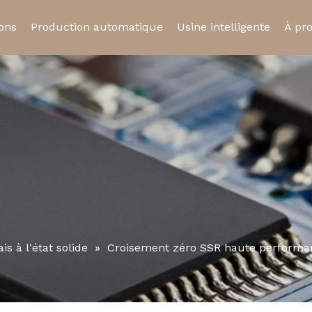
ions
Production automatique
Usine intelligente
À pr
ue
Relais statique
Relais automobil
Cert
Prise de relais
Micro-interrupte
ais à l'état solide
»
Croisement zéro SSR haute performan