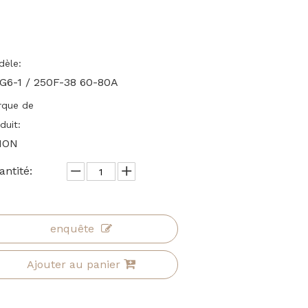
èle:
G6-1 / 250F-38 60-80A
rque de
duit:
ION
ntité:
enquête
Ajouter au panier