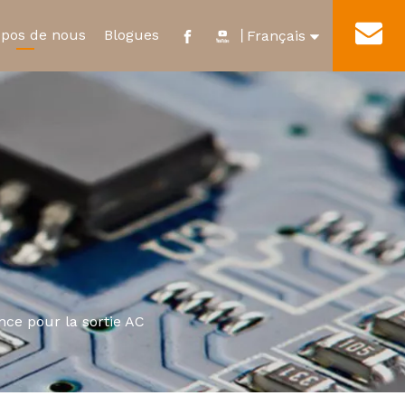
opos de nous
Blogues
Contact
丨
Français
English
e
ificat et distinction
Nouveau relais d'énergie
Visite de l'usine
العربية
ur
Micro-interrupteur étanche
Pусский
Español
Português
ce pour la sortie AC
Deutsch
Italiano