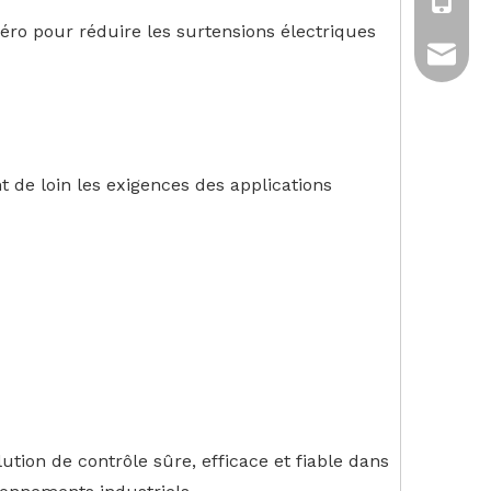
+86-13
zéro pour réduire les surtensions électriques
tony.ch
nt de loin les exigences des applications
ution de contrôle sûre, efficace et fiable dans