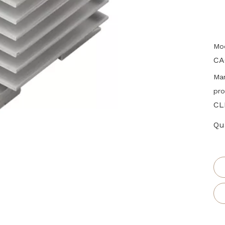
Mod
CA
Ma
pro
CL
Qua