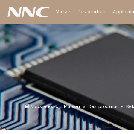
Maison
Des produits
Applicat
Relais électromagnétiq
Relais temporisé
Vous êtes ici:
Maison
»
Des produits
»
Rel