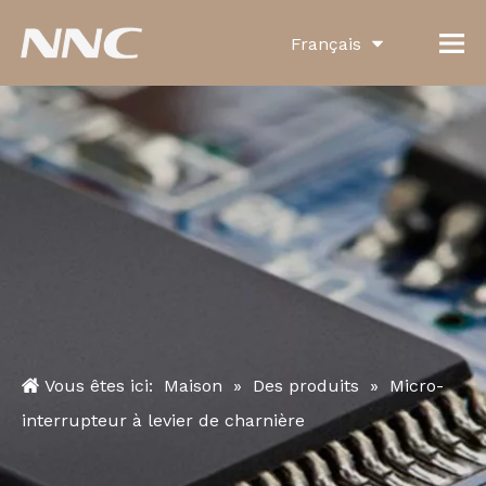
Français
English
العربية
Pусский
Español
Português
Deutsch
Italiano
Vous êtes ici:
Maison
»
Des produits
»
Micro-
한국어
interrupteur à levier de charnière
Türk dili