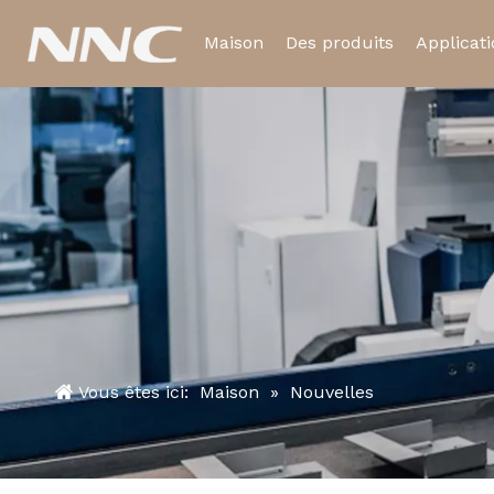
Maison
Des produits
Applicat
Relais électromagnétiq
Relais temporisé
Vous êtes ici:
Maison
»
Nouvelles