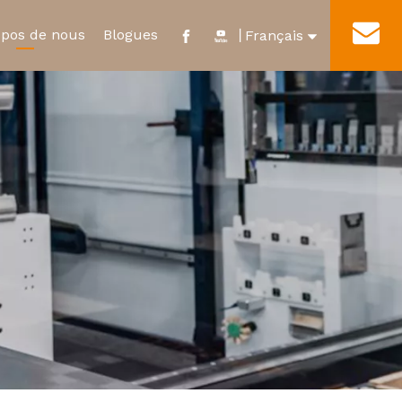
opos de nous
Blogues
Contact
丨
Français
English
e
ificat et distinction
Nouveau relais d'énergie
Visite de l'usine
العربية
ur
Micro-interrupteur étanche
Pусский
Español
Português
Deutsch
Italiano