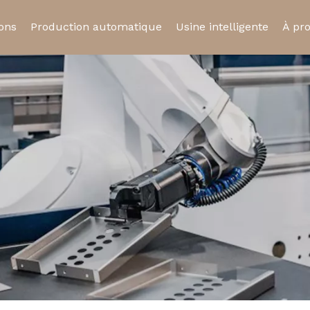
ions
Production automatique
Usine intelligente
À pr
ue
Relais statique
Relais automobil
Cert
Prise de relais
Micro-interrupte