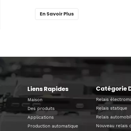
performances des machines CNC est un sol
En Savoir Plus
Catégorie D
Liens Rapides
Relais électrom
Maison
Relais statique
Des produits
Relais automobi
Applications
Nouveau relais 
Production automatique