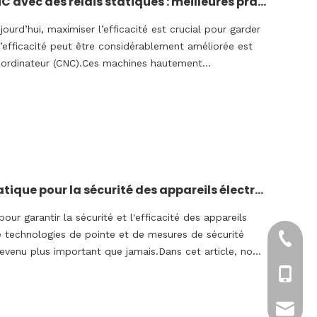
Améliorer l'efficacité des machines CNC avec des relais statiques : meilleures pratiques
ourd’hui, maximiser l’efficacité est crucial pour garder
’efficacité peut être considérablement améliorée est
ordinateur (CNC).Ces machines hautement
e précision, mais leur efficacité
Comment sélectionner le bon relais statique pour la sécurité des appareils électroménagers ?
pour garantir la sécurité et l'efficacité des appareils
 technologies de pointe et de mesures de sécurité
+86-57
devenu plus important que jamais.Dans cet article, nous
+86-13
tony.ch