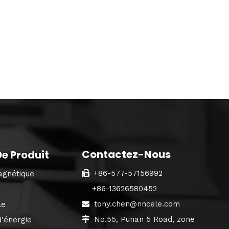
Contactez-Nous
e Produit
+86-577-57156992
agnétique

+86-13626580452
tony.chen@nncele.com
le

No.55, Punan 5 Road, zone
d'énergie
