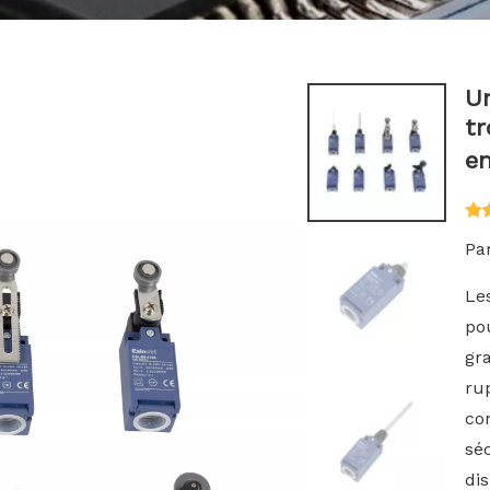
Un
tr
en
Par
Le
pou
gra
ru
co
sé
di