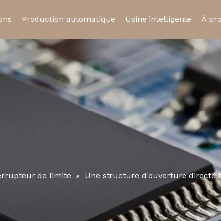
ions
Production automatique
Usine intelligente
À pr
ue
Relais statique
Relais automobil
Cert
Prise de relais
Micro-interrupte
errupteur de limite
»
Une structure d'ouverture directe t