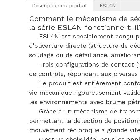
Description du produit
ESL4N
Comment le mécanisme de sécur
la série ESL4N fonctionne-t-il
ESL4N est spécialement conçu pour
d'ouverture directe (structure de d
soudage ou de défaillance, améliora
Trois configurations de contact (
de contrôle, répondant aux diverses
Le produit est entièrement conf
vie mécanique rigoureusement validé
les environnements avec brume pétr
Grâce à un mécanisme de transmi
permettant la détection de position
mouvement réciproque à grande vit
C'est un choix idéal pour les app