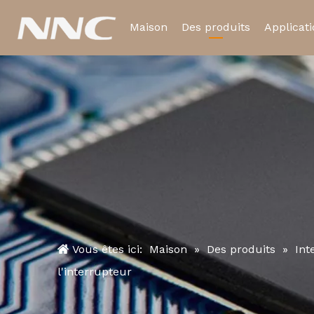
Maison
Des produits
Applicat
Relais électromagnétiq
Relais temporisé
Vous êtes ici:
Maison
»
Des produits
»
Int
l'interrupteur