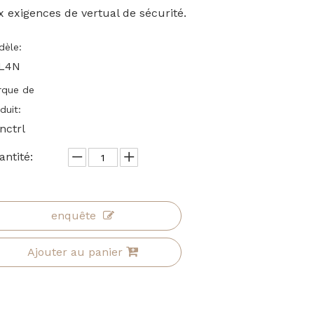
x exigences de vertual de sécurité.
èle:
L4N
rque de
duit:
nctrl
ntité:
enquête
Ajouter au panier