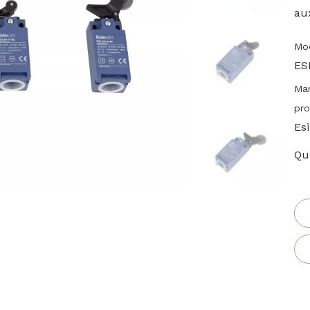
au
Mod
ES
Ma
pro
Esi
Qua