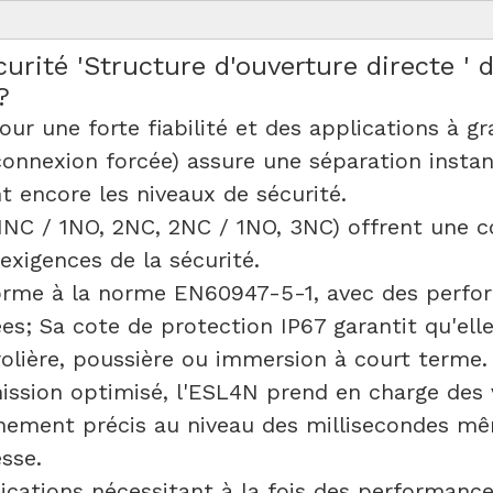
ité 'Structure d'ouverture directe ' 
?
 une forte fiabilité et des applications à gr
éconnexion forcée) assure une séparation insta
nt encore les niveaux de sécurité.
1NC / 1NO, 2NC, 2NC / 1NO, 3NC) offrent une co
 exigences de la sécurité.
orme à la norme EN60947-5-1, avec des perfor
es; Sa cote de protection IP67 garantit qu'el
olière, poussière ou immersion à court terme
ssion optimisé, l'ESL4N prend en charge des 
nement précis au niveau des millisecondes mê
esse.
lications nécessitant à la fois des performance