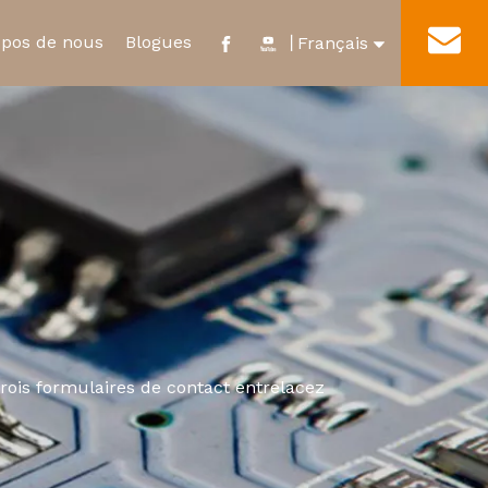
opos de nous
Blogues
Contact
丨
Français
English
e
ificat et distinction
Nouveau relais d'énergie
Visite de l'usine
العربية
ur
Micro-interrupteur étanche
Pусский
Español
Português
rois formulaires de contact entrelacez
Deutsch
Italiano