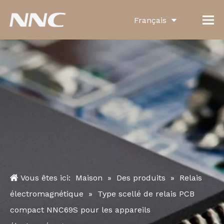
Français
English
العربية
Pусский
Español
Português
Deutsch
Italiano
Vous êtes ici:
Maison
»
Des produits
»
Relais
한국어
électromagnétique
»
Type scellé de relais PCB
Türk dili
compact NNC69S pour les appareils