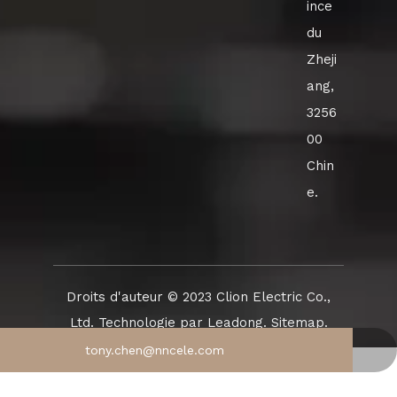
ince
du
Zheji
ang,
3256
00
Chin
e.
Droits d'auteur ©️ 2023 Clion Electric Co.,
Ltd. Technologie par
Leadong
.
Sitemap
.
tony.chen@nncele.com
+86-577-57156992
+86-13626580452