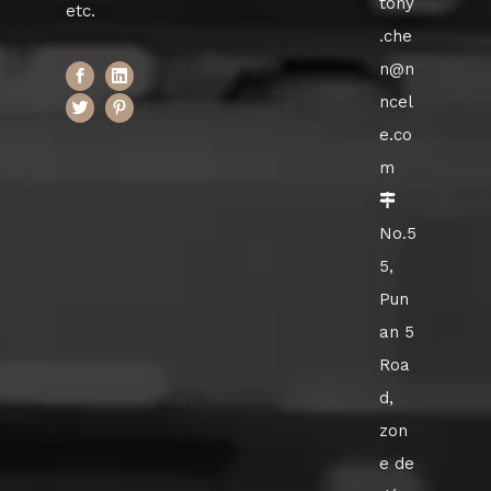
tony
etc.
.che
n@n
ncel
e.co
m

No.5
5,
Pun
an 5
Roa
d,
zon
e de