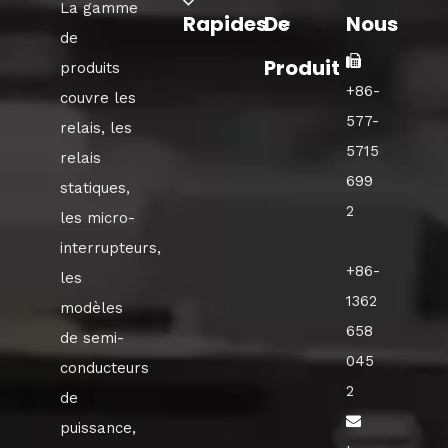
La gamme
Rapides
De
Nous
de

Produit
produits
+86-
couvre les
577-
relais, les
5715
relais
699
statiques,
2
les micro-
interrupteurs,
+86-
les
1362
modèles
658
de semi-
045
conducteurs
2
de

puissance,