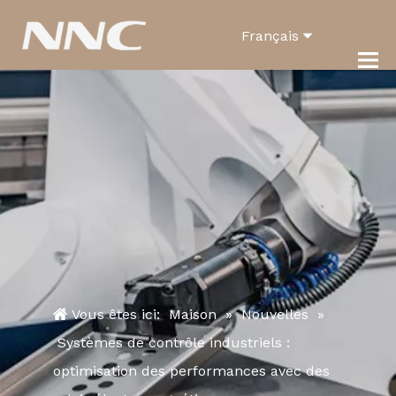
Français
English
العربية
Pусский
Español
Português
Deutsch
Italiano
한국어
Vous êtes ici:
Maison
»
Nouvelles
»
Systèmes de contrôle industriels :
Türk dili
optimisation des performances avec des
Bahasa indonesia