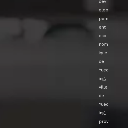
dév
elop
pem
ent
éco
nom
ique
de
Yueq
ing,
ville
de
Yueq
ing,
prov