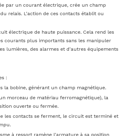
ntée par un courant électrique, crée un champ
 relais. L'action de ces contacts établit ou
cuit électrique de haute puissance. Cela rend les
s courants plus importants sans les manipuler
des lumières, des alarmes et d'autres équipements
s :
vers la bobine, générant un champ magnétique.
(un morceau de matériau ferromagnétique), la
osition ouverte ou fermée.
 les contacts se ferment, le circuit est terminé et
ompu.
sme à ressort ramène l'armature à sa position