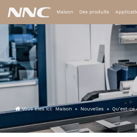
Maison
Des produits
Applicat
Relais électromagnétiq
Relais temporisé
Vous êtes ici:
Maison
»
Nouvelles
»
Qu'est-ce