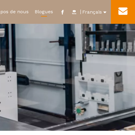
opos de nous
Blogues
Contact
丨
Français
English
e
ificat et distinction
Nouveau relais d'énergie
Visite de l'usine
العربية
ur
Micro-interrupteur étanche
Pусский
Español
Português
Deutsch
Italiano