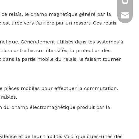
+86-13
ns ce relais, le champ magnétique généré par la
tony.ch
est tirée vers l'arrière par un ressort. Ces relais
gnétique. Généralement utilisés dans les systèmes à
ion contre les surintensités, la protection des
 dans la partie mobile du relais, le faisant tourner
 de pièces mobiles pour effectuer la commutation.
rables.
ion du champ électromagnétique produit par la
lence et de leur fiabilité. Voici quelques-unes des