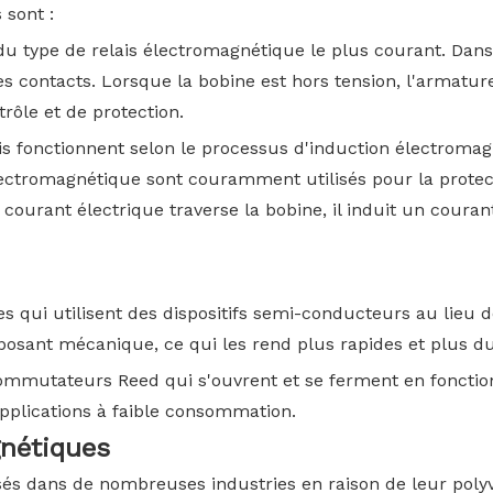
 sont :
t du type de relais électromagnétique le plus courant. Da
es contacts. Lorsque la bobine est hors tension, l'armature 
trôle et de protection.
is fonctionnent selon le processus d'induction électroma
électromagnétique sont couramment utilisés pour la protect
ourant électrique traverse la bobine, il induit un courant
ues qui utilisent des dispositifs semi-conducteurs au lieu
osant mécanique, ce qui les rend plus rapides et plus du
 commutateurs Reed qui s'ouvrent et se ferment en fonct
applications à faible consommation.
gnétiques
sés dans de nombreuses industries en raison de leur polyva