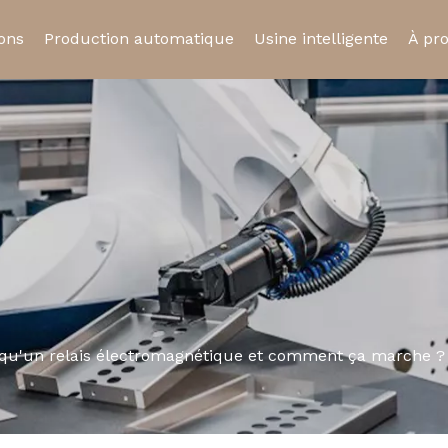
ions
Production automatique
Usine intelligente
À pr
ue
Relais statique
Relais automobil
Cert
Prise de relais
Micro-interrupte
 qu'un relais électromagnétique et comment ça marche ?