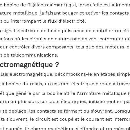
e bobine de fil (électroaimant) qui, lorsqu'elle est alime
e métallique, la faisant bouger et activer les contacts du
 ou interrompant le flux d'électricité.
signal électrique de faible puissance de contrôler un cir
ications où les circuits de commande doivent commuter de
pour contrôler divers composants, tels que des moteurs, 
et de télécommunications.
ectromagnétique ?
ais électromagnétique, décomposons-le en étapes simple
la bobine du relais, un courant électrique circule à tra
ique généré par la bobine attire l'armature métallique 
 à un ou plusieurs contacts électriques, initialement en p
 se déplace, les contacts se ferment ou s'ouvrent. Lorsque
ts s'ouvrent, le circuit est coupé et le courant est interr
 est coupée, le champ magnétique s'effondre et un mécani