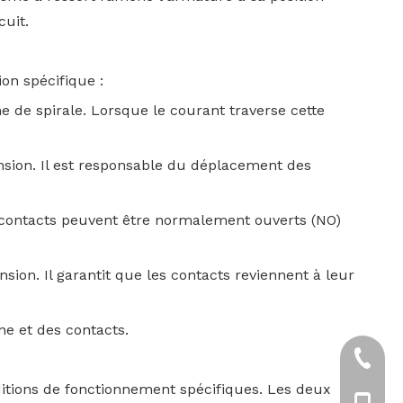
cuit.
on spécifique :
me de spirale. Lorsque le courant traverse cette
ension. Il est responsable du déplacement des
 contacts peuvent être normalement ouverts (NO)
sion. Il garantit que les contacts reviennent à leur
ne et des contacts.
+86-57
ditions de fonctionnement spécifiques. Les deux