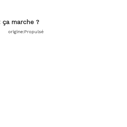
한국어
Türk dili
t ça marche ?
9 origine:
Propulsé
Bahasa indonesia