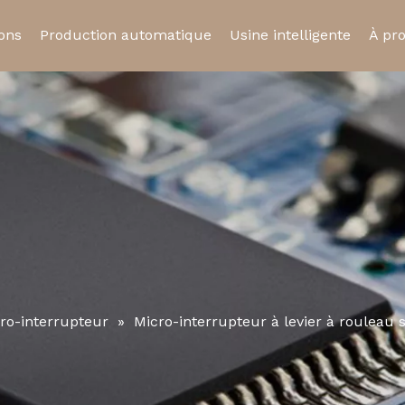
ions
Production automatique
Usine intelligente
À pr
ue
Relais statique
Relais automobil
Cert
Prise de relais
Micro-interrupte
ro-interrupteur
»
Micro-interrupteur à levier à rouleau 