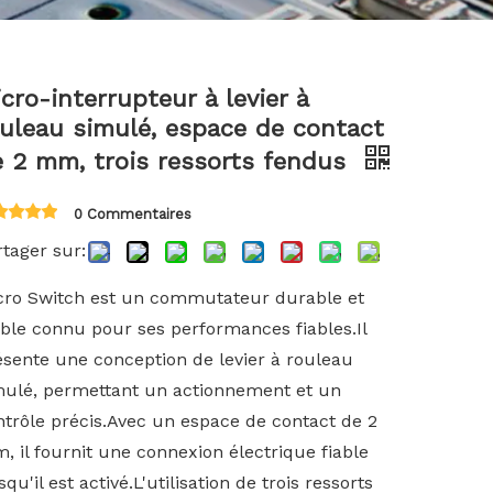
한국어
Türk dili
cro-interrupteur à levier à
uleau simulé, espace de contact
 2 mm, trois ressorts fendus
Bahasa indonesia
0 Commentaires
tager sur:
cro Switch est un commutateur durable et
able connu pour ses performances fiables.Il
ésente une conception de levier à rouleau
mulé, permettant un actionnement et un
ntrôle précis.Avec un espace de contact de 2
 il fournit une connexion électrique fiable
squ'il est activé.L'utilisation de trois ressorts