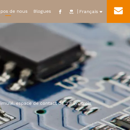
opos de nous
Blogues
Contact
丨
Français
English
e
ificat et distinction
Nouveau relais d'énergie
Visite de l'usine
العربية
ur
Micro-interrupteur étanche
Pусский
Español
Português
simulé, espace de contact de 2 mm, trois
Deutsch
Italiano