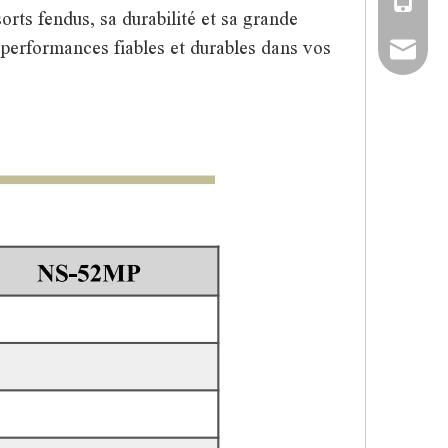
+86-13
rts fendus, sa durabilité et sa grande
 performances fiables et durables dans vos
tony.ch