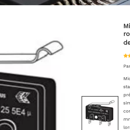
Mi
ro
de
Par
Mi
st
pr
si
co
mm,
lor