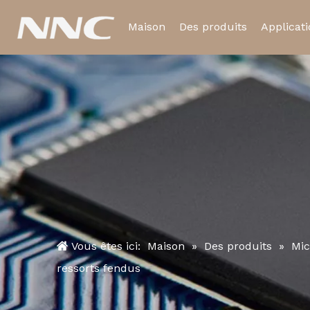
Maison
Des produits
Applicat
Relais électromagnétiq
Relais temporisé
Vous êtes ici:
Maison
»
Des produits
»
Mic
ressorts fendus