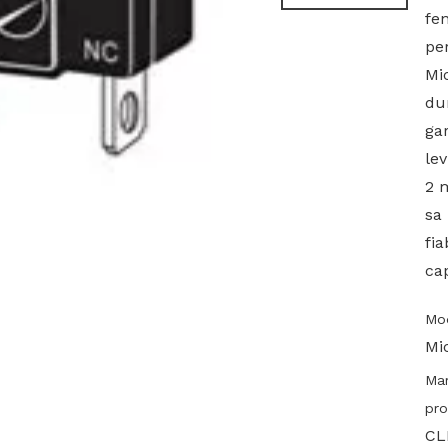
fen
pe
Mi
dur
ga
le
2 m
sa 
fia
ca
Mod
Mi
Ma
pro
CL