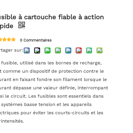
한국어
sible à cartouche fiable à action
Türk dili
apide
0 Commentaires
Bahasa indonesia
tager sur:
fusible, utilisé dans les bornes de recharge,
t comme un dispositif de protection contre le
urant en faisant fondre son filament lorsque le
urant dépasse une valeur définie, interrompant
si le circuit. Les fusibles sont essentiels dans
 systèmes basse tension et les appareils
ctriques pour éviter les courts-circuits et les
intensités.