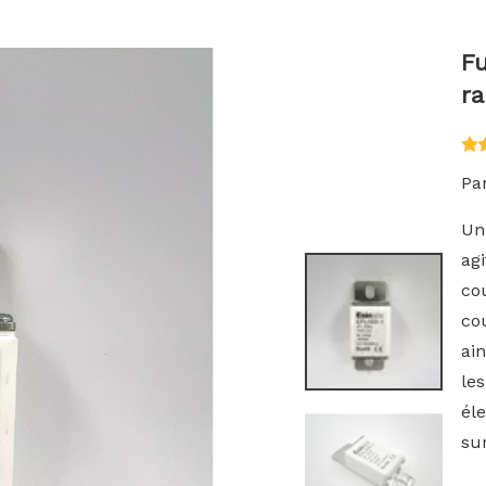
Fu
r
Par
Un 
agi
co
co
ain
les
éle
sur