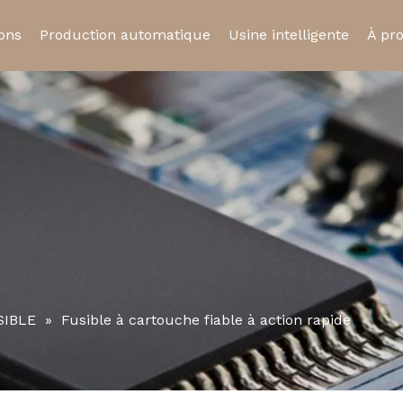
ions
Production automatique
Usine intelligente
À pr
ue
Relais statique
Relais automobil
Cert
Prise de relais
Micro-interrupte
SIBLE
»
Fusible à cartouche fiable à action rapide