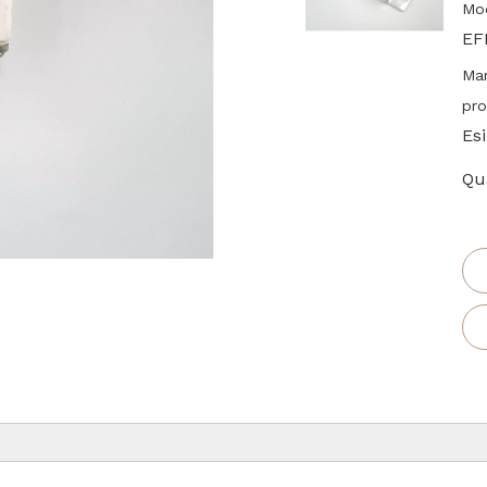
Mod
EF
Ma
pro
Es
Qua