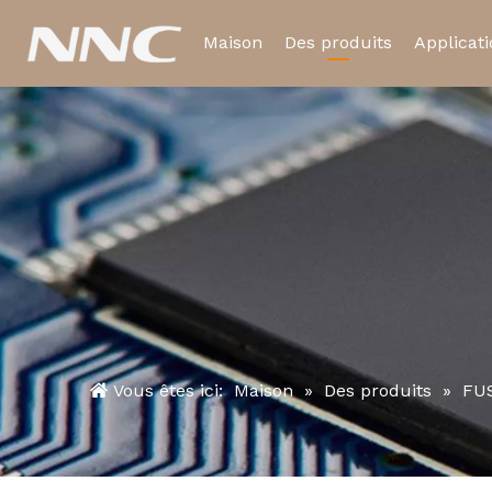
Maison
Des produits
Applicat
Relais électromagnétiq
Relais temporisé
Vous êtes ici:
Maison
»
Des produits
»
FU