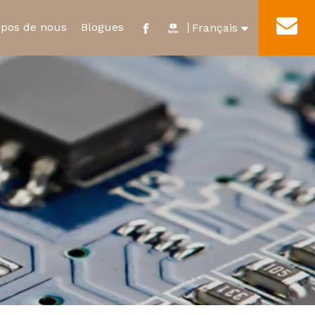
opos de nous
Blogues
Contact
丨
Français
English
e
ificat et distinction
Nouveau relais d'énergie
Visite de l'usine
العربية
ur
Micro-interrupteur étanche
Pусский
Español
Português
Deutsch
Italiano