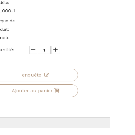
èle:
L000-1
rque de
duit:
inele
ntité:
enquête
Ajouter au panier