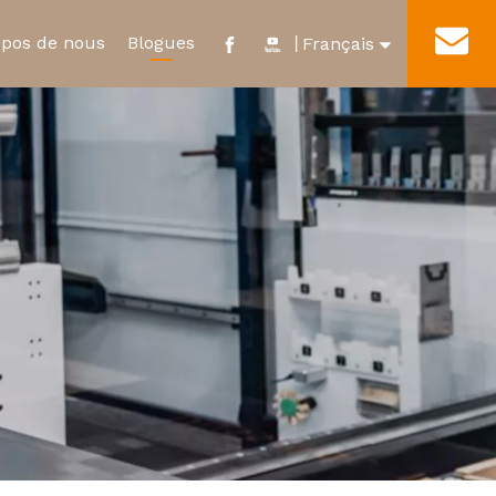
opos de nous
Blogues
Contact
丨
Français
English
e
ificat et distinction
Nouveau relais d'énergie
Visite de l'usine
العربية
ur
Micro-interrupteur étanche
Pусский
Español
Português
Deutsch
Italiano