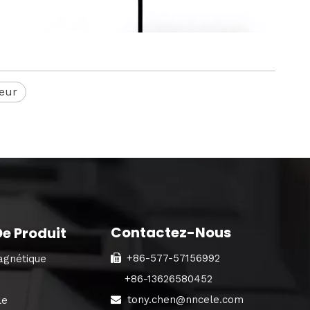
teur
Contactez-Nous
e Produit
+86-577-57156992
agnétique

+86-13626580452
tony.chen@nncele.com
le
