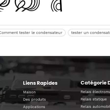
Comment tester le condensateur
tester un condensa
Catégorie D
Liens Rapides
Relais électrom
Maison
Relais statique
Des produits
Relais automobi
Applications