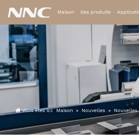
Maison
Des produits
Applicat
Relais électromagnétiq
Relais temporisé
Vous êtes ici:
Maison
»
Nouvelles
»
Nouvelles