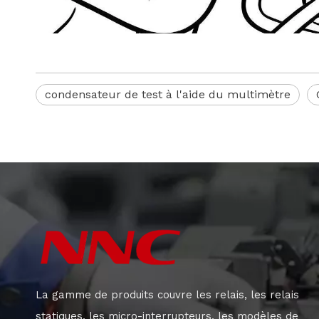
condensateur de test à l'aide du multimètre
La gamme de produits couvre les relais, les relais
statiques, les micro-interrupteurs, les modèles de