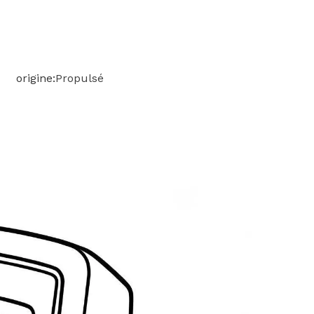
한국어
Türk dili
 origine:
Propulsé
Bahasa indonesia