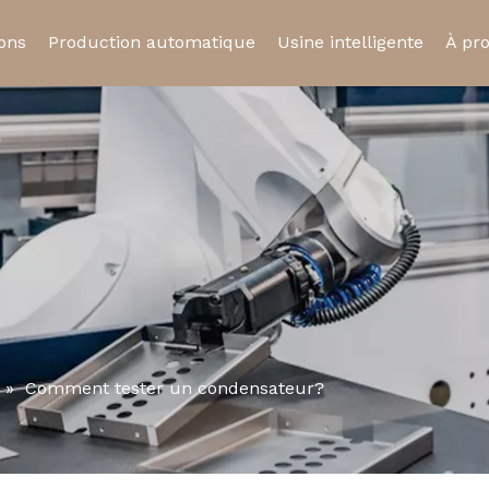
ions
Production automatique
Usine intelligente
À pr
ue
Relais statique
Relais automobil
Cert
Prise de relais
Micro-interrupte
»
Comment tester un condensateur?