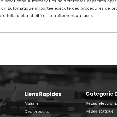
de production automatiques de différentes capacités opéra
tion automatique importée exécute des procédures de pr
 produits d'étanchéité et le traitement au laser.
Catégorie D
Liens Rapides
Relais électrom
Maison
Relais statique
Des produits