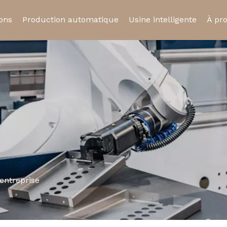
ions
Production automatique
Usine intelligente
À pr
ue
Relais statique
Relais automobil
Cert
Prise de relais
Micro-interrupte
entreprise