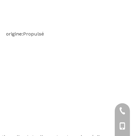
한국어
Türk dili
 origine:
Propulsé
Bahasa indonesia
+86-57
+86-13