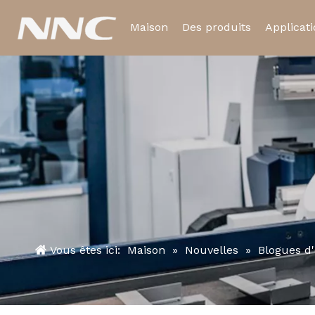
Maison
Des produits
Applicat
Relais électromagnétiq
Relais temporisé
Vous êtes ici:
Maison
»
Nouvelles
»
Blogues d'